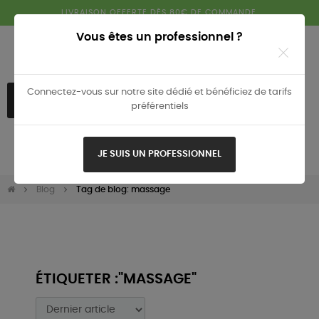
LIVRAISON OFFERTE DÈS 80€ DE COMMANDE.
Vous êtes un professionnel ?
Connectez-vous sur notre site dédié et bénéficiez de tarifs
ACCÈS PROFESSIONNEL
préférentiels
Basculer
☰
JE SUIS UN PROFESSIONNEL
0
la
navigation
Blog
Tag de blog: massage
ÉTIQUETER :"MASSAGE"